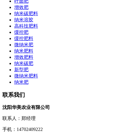
叶面肥
增效肥
纳米碳肥料
纳米溶胶
高科技肥料
缓控肥
缓控肥料
微纳米肥
纳米肥料
增效肥料
纳米碳肥
新型肥
微纳米肥料
纳米肥
联系我们
沈阳华美农业有限公司
联系人：郑经理
手机：14702409222