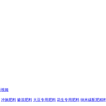
新视频
冲施肥料
掺混肥料
大豆专用肥料
花生专用肥料
纳米碳配肥精