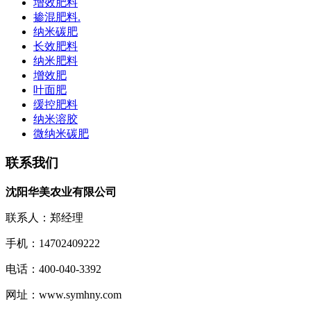
增效肥料
掺混肥料.
纳米碳肥
长效肥料
纳米肥料
增效肥
叶面肥
缓控肥料
纳米溶胶
微纳米碳肥
联系我们
沈阳华美农业有限公司
联系人：郑经理
手机：14702409222
电话：400-040-3392
网址：www.symhny.com