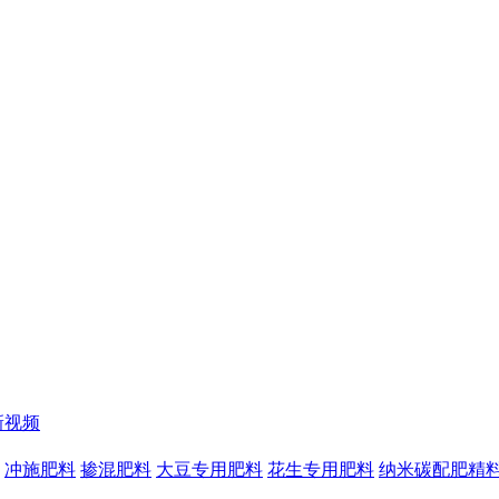
新视频
冲施肥料
掺混肥料
大豆专用肥料
花生专用肥料
纳米碳配肥精