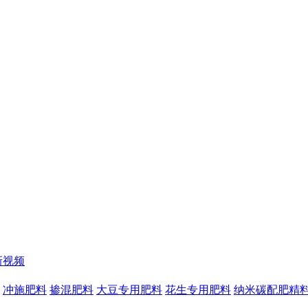
新视频
冲施肥料
掺混肥料
大豆专用肥料
花生专用肥料
纳米碳配肥精